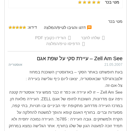
מטי בכר
מטי בכר
דירוג:
דרגו והגיבו לטיפ/המלצה
שלחו לחבר
הורידו כקובץ PDF
הדפיסו טיפ/המלצה
Zell Am See – עיירת סקי על שפת אגם
21.05.2007
אוסטריה
בעת חופשתנו באתר הסקי – באדגסטיין השוכנת במחוז
זלצבורגרלנד שבאוסטריה, יצאנו ליום כיף וגלישה בעיירה :
צל-אם-זה.
Zell Am See – זו לא עיירה או כפר זו כבר ממש עיר אוסטרית קטנה
ויפה עם מדרונות, השוכנת לחופו של אגם ZELL. העיירה מלאת חן.
במרכז העיירה מדרחוב מתקופת ימי הביניים ובו חנויות, בתי קפה,
מסעדות וברים. בחורף האגם קופא והופך למשטח להחלקה על
הקרח ולמשחקים. גובה העיירה : 785מ'. העיירה נמוכה יחסית ולא
תמיד זוכה למעטה הגון של שלג בחורף. אתר הגלישה נמצא במרחק