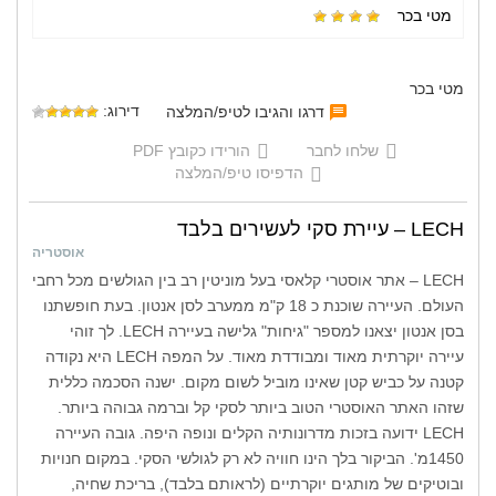
מטי בכר
מטי בכר
דירוג:
דרגו והגיבו לטיפ/המלצה
שלחו לחבר
הורידו כקובץ PDF
הדפיסו טיפ/המלצה
LECH – עיירת סקי לעשירים בלבד
אוסטריה
LECH – אתר אוסטרי קלאסי בעל מוניטין רב בין הגולשים מכל רחבי
העולם. העיירה שוכנת כ 18 ק"מ ממערב לסן אנטון. בעת חופשתנו
בסן אנטון יצאנו למספר "גיחות" גלישה בעיירה LECH. לך זוהי
עיירה יוקרתית מאוד ומבודדת מאוד. על המפה LECH היא נקודה
קטנה על כביש קטן שאינו מוביל לשום מקום. ישנה הסכמה כללית
שזהו האתר האוסטרי הטוב ביותר לסקי קל וברמה גבוהה ביותר.
LECH ידועה בזכות מדרונותיה הקלים ונופה היפה. גובה העיירה
1450מ'. הביקור בלך הינו חוויה לא רק לגולשי הסקי. במקום חנויות
ובוטיקים של מותגים יוקרתיים (לראותם בלבד), בריכת שחיה,