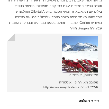
מהגונדולות. פאבים רבים וכולם מלאים.רח' ראשי חוצה את העיירה
וסביב הכיכר המרכזית ישנם בתי קפה מסעדות וחנויות! בנוסף
בילינו יום נפלא באתר הסקי הסמוך Zilertal Arena והחלטנו פה
אחד שזהו האתר היפה ביותר בעמק צילרטל.ביקרנו גם בעיירה
הציורית Gerlos וכמובן התפנקנו בספא המדהים ובבריכות החמות
שבעיירה Fugen. חוויה.
מאיירהופן, אוסטריה
מקום:
מאיירהופן, אוסטריה
אתר:
http://www.mayrhofen.at/?L=1
דירוגי המלצה