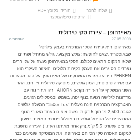
שלחו לחבר
הורידו כקובץ PDF
הדפיסו טיפ/המלצה
מאיירהופן – עיירת סקי טירולית
27.05.2008
אוסטריה
מאירהופן היא עיירת הסקי המרכזית בעמק צילרטל
שבאוסטריה.יצאנו לחופשה: גולש מקצועי, גולש מתחיל ושתיים
שלא! המקום התאים לכולם. הסקי במאירהופן נעשה על שני הרים
נפרדים הסוגרים את העמק בקירות תלולים. האיזור העיקרי הוא
PENKEN הידוע כמגרש המשחקים של מאירהופן. על ההר מסעדות
עם אוירה טיפוסית, המון גולשים, מוסיקה טירולית ויין חם. ההר
השני המשקיף על העיירה נקרא: AHORN . זהו איזור נוח עם
מדרונות לגלישה רגועה בנוף יפה, בשמש ובמסלולים רגועים.
האטרקציה המרכזית הינה מעלית "150er Tux" המעלה גולשים
לגובה 2,500 מ' תוך 5 דקות. משם צופים באחד מאזורי הנוף
המרהיבים של הטירול וגולשים במסלול פנורמי המצויד בשעון
מרוצים שאורכו 5.5 ק"מ.(רק אחד מאיתנו העיז..) העיירה נחשבת
למקום האפרה סקי הכי חם באירופה. את המוסיקה שומעים כבר