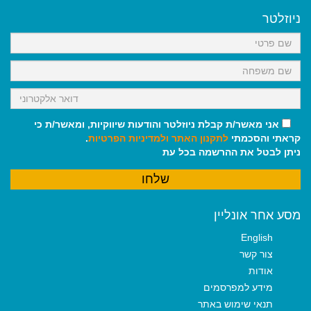
b
l
l
s
g
o
A
r
ניוזלטר
o
p
a
k
p
m
אני מאשר/ת קבלת ניוזלטר והודעות שיווקיות, ומאשר/ת כי
קראתי והסכמתי
לתקנון האתר
ולמדיניות הפרטיות
.
ניתן לבטל את ההרשמה בכל עת
מסע אחר אונליין
English
צור קשר
אודות
מידע למפרסמים
תנאי שימוש באתר