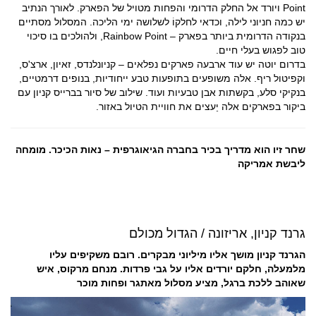
Point ויורד אל החלק הדרומי והפחות מטויל של הפארק. לאורך הנתיב
יש כמה חניוני לילה, וכדאי לחלקוֹ לשלושה ימי הליכה. המסלול מסתיים
בנקודה הדרומית ביותר בפארק – Rainbow Point, ולהולכים בו סיכוי
טוב לפגוש בעלי חיים.
בדרום יוטה יש עוד ארבעה פארקים נפלאים – קניונלנדס, זאיון, ארצ'ס,
וקפיטול ריף. אלה משופעים בתופעות טבע ייחודיות, בנופים דרמטיים,
בנקיקי סלע, בקשתות אבן טבעיות ועוד. שילוב של סיור בברייס קניון עם
ביקור בפארקים אלה יַעצים את חוויית הטיול באזור.
שחר זיו הוא מדריך בכיר בחברה הגיאוגרפית – נאות הכיכר. מומחה
ליבשת אמריקה
גרנד קניון, אריזונה / הגדול מכולם
הגרנד קניון מושך אליו מיליוני מבקרים. רובם משקיפים עליו
מלמעלה, חלקם יורדים אליו על גבי פרדות. מנחם מרקוס, איש
שאוהב ללכת ברגל, מציע מסלול מאתגר ופחות מוכר