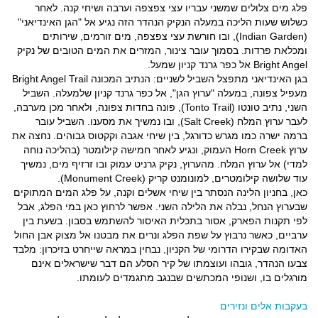
פלג מים צלולים שמשני עבריו עצי צפצפה וערבה ושיחי קנה. לאחר
כשלוש שעות הליכה במעלה הנקיק הנהדר הזה נגיע אל "הגן האינדיאני"
(Indian Garden), ובו חורשת עצי צפצפה, מים זורמים, שירותים
ומכלאת פרדות. בסמוך עובר צינור, המזרים את המים הטובים של נקיק
Bright Angel אל כפר גרנד קניון שמעל.
בגן האינדיאני מתפצל השביל לשניים: הנתיב המכונה Bright Angel Trail
מעפיל צפונה, במעלה "ערוץ הגן", אל כפר גרנד קניון שלמעלה. השביל
השני, נתיב טונטו (Tonto Trail), פונה בחדות צפונה, ולאחר מכן מערבה,
לעבר ערוץ המלח (Salt Creek), ובו נמשיך את מסענו. השביל עובר
ברמה ישרה כמו מגרש כדורגל, בין שיחי אגבה וקקטוס גבוהים. נחצה את
ערוץ Horn Creek העמוק, ונגיע לאחר חמישה קילומטר (בהליכה נוחה
למדי) אל ערוץ המלח. מהערוץ, נקיק גרניט עמוק ובו זרזיף מים, נמשיך
עוד שלושה קילומטרים, למונומנט קריק (Monument Creek).
כאן, בחניון הלינה הנסתר בין שיחי אשלים וקנה, על פלג המים המתוקים
שבערוץ הנחל, נבלה את הלילה השני. אפשר לרחוץ כאן במי הפלג, אבל
לפי תקנות הפארק, אסור בתכלית האיסור להשתמש בסבון. בשעת בין
ערביים, כאשר נרבוץ על שפת הפלג ונרים את מבטנו אל מצוק אבן החול
האדומה שבקירו הדרומי של הקניון, נבחין במראה שייחרט בזיכרון: מלבד
צבעו הנהדר, גובהו ועוצמתו של קיר הסלע הם דבר שישראלים אינם
מורגלים בו, ושנופי המכתשים שבנגב מתגמדים לעומתו.
בעקבות אלים ונזירים