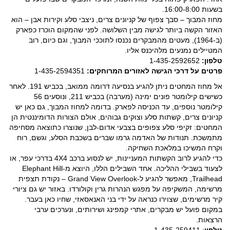
בשעות 16:00-8:00.
מחוז המבוך – סבך צפוף של קניונים צרים, ניצבי סלע וקירות אבן – הוא
האזור הקשה ביותר לגישה מבין השלושה. לפני שהמקום הוכרז כפארק
(ב-1964), מעטים מהמבקרים נכנסו לתוככי המבוך, וגם כיום, רוב
המטיילים נמנעים מלהיכנס אליו.
טלפון:
1-435-2592652
פרטים על דרכי הגישה לאזורים המרוחקים:
1-435-2594351
אל מחוז המחטים ניתן להגיע בנסיעה דרומה ממואב, בכביש 191. לאחר
כשישים קילומטר פונים ימינה (מערבה) בכביש 211, ונוסעים 56
קילומטר נוספים, עד הכניסה לפארק. בדומה למחוז המבוך, גם כאן יש
קניונים צרים, קשתות סלע וצוקים גבוהים, אולם הצורות הדומיננטית הן
המחטים: זקיפי סלע צפופים בצבעי אדום-לבן, שנוצרו כתוצאה מסחיפה
מתמשכת. תנודות של האדמה גרמו שברים בשכבת הסלע, וגשם, רוח
וקרח המשיכו במלאכת השחיקה.
כדי להגיע לרוב הקשתות המעניינות, יש לנסוע ברכב 4X4 בדרכי עפר, או
לצעוד בשבילי ההליכה. אחד השבילים הללו, היוצא מ-Elephant Hill
Trailhead, מאפשר להגיע ל-Grand View Overlook – נקודת תצפית
מרשימה, המשקיפה על מפגש הנהרות גרין וקולורדו. באזור יש גם ציורי
קיר מרשימים, שצוירו כנראה על ידי בני האנאסאזי, שחיו כאן בעבר.
במקום פועל יש מבקרים, אתרי קמפינג ושירותים, ונערכים ערבי
הרצאות.