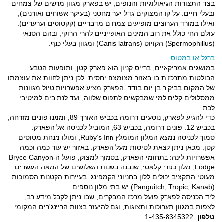
בצד התצורות הגיאולוגיות והנופים, יש בפארק מגוון מרשים של צמחים
ובעלי חיים. על קו המצוקים גדל יער מחטני (בעיקר אשוחים ואורנים),
ואילו במורד הערוצים מופיעים צמחים מדבריים (קקטוסים וערערים).
עולם החי כולל את רוב המינים האופייניים להרי הרוקי, ובהם הסנאי
(Spermophillus) הקויוט (Canis latrans) ומגוון בעלי כנף.
ברגל או במטוס
במושגים אמריקאיים, ברייס קניון הוא פארק קטן, ותופעות הטבע
הבולטות מתרכזות בו באזור מצומצם יחסית. לכן ניתן לחוות את עוצמתו
של המקום בביקור בן יום בודד. הפארק מציע אפשרויות טיול מגוונות:
ממסלולים קלים למי שמבקשים לתפוס שלווה, ועד לנתיבים למיטיבי
לכת.
כדי להגיע לפארק, נוסעים דרומה בכביש האורך 89, וממנו פונים מזרחה,
בכביש 12. פונים דרומה, בכביש 63, המוביל לכניסה אל הפארק.
סמוך לכניסה נמצא המלון המומלץ Ruby’s Inn, ומולו מנחת מטוסים
קטן. מכאן ניתן לצאת לטיסות מעל הפארק. באזור יש עוד כמה וכמה
אפשרויות לינה: בתחומי הפארק, בסמוך למצוק, פועל ה-Bryce Canyon
Lodge, מלון כפרי קלאסי, שנבנה בשנות השלושים של המאה העשרים.
מעוטי התקציב יכולים ללון בחניוני הקמפינג. בעיירות הקטנות הסמוכות
(Panguitch, Tropic, Kanab) יש בתי מלון נוספים.
ליד הכניסה לפארק פועל מרכז המבקרים, שבו ניתן לקבל מידע רב,
לצפות במגוון תערוכות ותצוגות, וגם להיעזר בצוות הריינג'רים המקומי.
טלפון
: 1-435-8345322