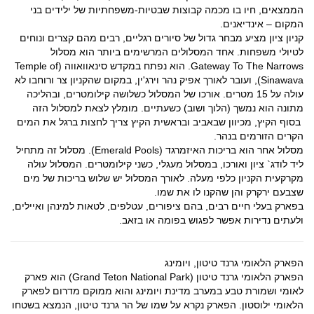
הממצאים, חיו בו מכמה קבוצות שבטיות-משפחתיות של ילידים בני
המקום – אינדיאנים.
קניון ציון מציע מבחר גדול של סיורים רגליים, רבים מהם קצרים ונוחים
לטיולי משפחות. אחד המסלולים המרשימים ביותר הוא מסלול
Gateway To The Narrows. הוא נפתח במקדש סינאוואווה (Temple of
Sinawava), ועובר לאורך אפיק נהר וירג'ין, במקום שהקניון צר ורוחבו לא
עולה על 15 מטרים. אורכו של המסלול כשלושה קילומטרים, ובהליכה
מתונה הוא נמשך (הלוך ושוב) כשעתיים. מומלץ לצאת למסלול הזה
בסוף הקיץ, מכיוון שבאביב ובראשית הקיץ צריך לחצות ברגל את המים
הקרים הזורמים בנהר.
מסלול אחר הוא בריכות האיזמרגד (Emerald Pools). מסלול זה מתחיל
ליד לודג` ציון ואורכו, במסלול מעגלי, כשני קילומטרים. המסלול עולה
מקרקעית הקניון כלפי מעלה. לאורך המסלול יש שלוש בריכות של מים
שצבעם ירקרק והן שהקנו לו את שמו.
בפארק בעלי חיים רבים, בהם ציפורים, עטלפים, לטאות למינהן ואיילים,
ולעתים נדירות אפשר לפגוש בפומה או בזאב.
הפארק הלאומי גרנד טיטון, ויומינג
הפארק הלאומי גרנד טיטון (Grand Teton National Park) הוא פארק
לאומי ושמורת טבע במערב מדינת ויומינג והוא ממוקם מדרום לפארק
הלאומי ילוסטון. הפארק נקרא על שמו של הר גרנד טיטון, הנמצא בשטחו