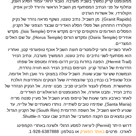
ממונומנט קריק נמשיך בשביל מערבה. נעבור לרגלי עמוד הסלע הענק,
ונחלוף על פני הנתיב המסתעף מן השביל הראשי והיורד לכיוון אפיק
הקולורדו, אל אשדות הגרניט
(Granit Rapids). מן השביל, נתיב טונטו, נשקף מראה נהדר של נקיק
הקולורדו התחתון ושל פסלי הסלע האדירים שבצד הצפוני של הקניון.
הפסלים האדומים והזקופים קרויים מקדש איזיס (Isis Temple), מקדש
אוזיריס (Osiris Temple) ומקדש הורוס (Horus Temple), על שם האלים
המצריים.
לאחר כשניים וחצי קילומטרים חוצה השביל אוכף טופוגרפי קטן, ואחריו
הוא מסתעף לשני נתיבים: נתיב טונטו, הממשיך מערבה, ונתיב הנזיר
(Hermit Trail), הפונה בחדות בכיוון דרום-מזרח ומטפס אל שפתו
הדרומית של הגרנד קניון. הטיפוס בנתיב הנזיר הוא חוויה נהדרת,
הנמשכת שש עד שבע שעות. השביל עולה במצוקי גיר ואבן חול אדומה,
וככל שנעפיל בו נבחין בכך שהצמחייה שעל הצוקים והמדרונות הולכת
ומתעשרת. מומלץ לעצור ולהביט סביב: מבט ימינה, אל הנקיק הנהדר של
נתיב הנזיר, ומבט אחורה, אל המונומנטים הגיאולוגיים האדירים.
לאחר כארבע וחצי שעות של טיפוס מגיע השביל אל מעיין סנטה מריה
(Santa Maria), שמימיו טובים לשתייה. נותרו כשעתיים של עלייה, עד
שנגיע לראש השביל, אל השפה הדרומית (South Rim) של הקניון הגדול.
כאן נמצאים גם הקצה המערבי של הנתיב שבו עובר ה-Shuttle.
דרוש היתר (Permit) ליציאה למסע הרגלי ולשינה באתרי הקמפינג
לאורכו. פרטים
באתר הפארק
או בטלפון: 1-928-6387888.