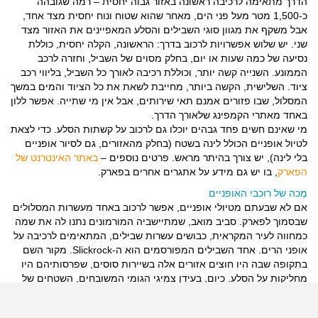
הדרך מתאימה לרכיבה ראשונה באזור גבוה יחסית – רמה שגובהה
כ-1,500 מטר מעל פני הים, מאחר שהוא שטוח ונוח יחסית מצד אחד,
אבל משקף את מגוון סוגי השבילים והסלע המאפיינים את האזור מצד
שני. יש שלוש אפשרויות לרכוב בדרך: הראשונה, הקלה יחסית, כוללת
נסיעה של כמה שעות או יום, בחלק מסוים של השביל, וחזרה לרכב
הממונע. השנייה קשה יותר, וכוללת רכיבה לאורך כל השביל, בליווי רכב
ציוד. השלישית, הקשה ביותר, מחייבת לשאת את כל הציוד והמים במשך
המסלול, שבו פזורים אמנם תאי שירותים, אבל אין מי שתייה. אפשר ללון
באחד מאתרי הקמפינג שלאורך הדרך.
מי שאינם חשים פחד גבהים יוכלו גם לרכוב על קשתות הסלע. כדי לצאת
לטיול אופניים הכולל לינה בשטח (בחלק מהאזורים, גם לסיור אופניים
בלי לינה), יש צורך בהיתר מראש. פרטים נוספים –
באתר האינטרנט של
הפארק
, בו יש גם מידע על אתגרים אחרים בפארק.
מֶכה של רוכבי האופניים
אם לא שבעתם מטיולי אופניים, אפשר לרכוב באחד מעשרות המסלולים
שבסמוך לפארק. סביב מואב, שמתיישביה המורמונים נתנו לה את שמה
כמחווה לעיר המקראית, כבושים עשרות שבילים, המתאימים לרכיבה על
אופני הרים. אחד השבילים המפורסמים הוא ה-Slickrock. מקור השם
בתקופה שבה היו חוצים אזורים אלה בשיירות סוסים, שפרסותיהם היו
מחליקות על הסלע. כיום, בעידן צמיגי הגומי המשובחים, השטחים של
אבן החול מספקים שפע אפשרויות אחיזה, והנאה גבוהה מאוד. אל
הסליק רוק מגיעים עשרות אלפי רוכבים בשנה, אולם באזור יש שבילי