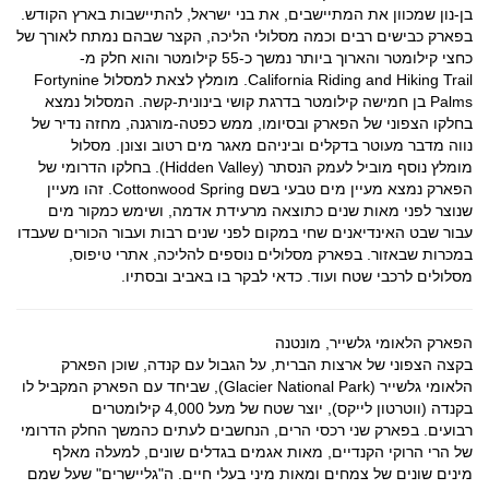
בן-נון שמכוון את המתיישבים, את בני ישראל, להתיישבות בארץ הקודש.
בפארק כבישים רבים וכמה מסלולי הליכה, הקצר שבהם נמתח לאורך של
כחצי קילומטר והארוך ביותר נמשך כ-55 קילומטר והוא חלק מ-
California Riding and Hiking Trail. מומלץ לצאת למסלול Fortynine
Palms בן חמישה קילומטר בדרגת קושי בינונית-קשה. המסלול נמצא
בחלקו הצפוני של הפארק ובסיומו, ממש כפטה-מורגנה, מחזה נדיר של
נווה מדבר מעוטר בדקלים וביניהם מאגר מים רטוב וצונן. מסלול
מומלץ נוסף מוביל לעמק הנסתר (Hidden Valley). בחלקו הדרומי של
הפארק נמצא מעיין מים טבעי בשם Cottonwood Spring. זהו מעיין
שנוצר לפני מאות שנים כתוצאה מרעידת אדמה, ושימש כמקור מים
עבור שבט האינדיאנים שחי במקום לפני שנים רבות ועבור הכורים שעבדו
במכרות שבאזור. בפארק מסלולים נוספים להליכה, אתרי טיפוס,
מסלולים לרכבי שטח ועוד. כדאי לבקר בו באביב ובסתיו.
הפארק הלאומי גלשייר, מונטנה
בקצה הצפוני של ארצות הברית, על הגבול עם קנדה, שוכן הפארק
הלאומי גלשייר (Glacier National Park), שביחד עם הפארק המקביל לו
בקנדה (ווטרטון לייקס), יוצר שטח של מעל 4,000 קילומטרים
רבועים. בפארק שני רכסי הרים, הנחשבים לעתים כהמשך החלק הדרומי
של הרי הרוקי הקנדיים, מאות אגמים בגדלים שונים, למעלה מאלף
מינים שונים של צמחים ומאות מיני בעלי חיים. ה"גליישרים" שעל שמם