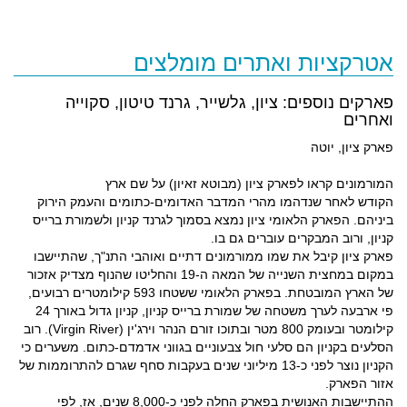
אטרקציות ואתרים מומלצים
פארקים נוספים: ציון, גלשייר, גרנד טיטון, סקוייה
ואחרים
פארק ציון, יוטה
המורמונים קראו לפארק ציון (מבוטא זאיון) על שם ארץ
הקודש לאחר שנדהמו מהרי המדבר האדומים-כתומים והעמק הירוק
ביניהם. הפארק הלאומי ציון נמצא בסמוך לגרנד קניון ולשמורת ברייס
קניון, ורוב המבקרים עוברים גם בו.
פארק ציון קיבל את שמו ממורמונים דתיים ואוהבי התנ"ך, שהתיישבו
במקום במחצית השנייה של המאה ה-19 והחליטו שהנוף מצדיק אזכור
של הארץ המובטחת. בפארק הלאומי ששטחו 593 קילומטרים רבועים,
פי ארבעה לערך משטחה של שמורת ברייס קניון, קניון גדול באורך 24
קילומטר ובעומק 800 מטר ובתוכו זורם הנהר וירג'ין (Virgin River). רוב
הסלעים בקניון הם סלעי חול צבעוניים בגווני אדמדם-כתום. משערים כי
הקניון נוצר לפני כ-13 מיליוני שנים בעקבות סחף שגרם להתרוממות של
אזור הפארק.
ההתיישבות האנושית בפארק החלה לפני כ-8,000 שנים, אז, לפי