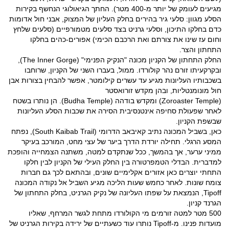
מגיעים לעומק של יותר מ-400 מטר). החתך הגיאולוגי הנחשף בקירות
הסלע מגוון: סלעי גיר בהירים בחלק העליון של המצוק, אבני חול אדומות
כדם בחלקו התיכון, וסלעי גרניט בצד סלעים מטמורפיים (סלעים שלחץ
וחום עז שינו את צורתם ואת הרכבם הכימי) אפורים-כהים בחלקו
התחתון והצר.
החלק התחתון של הקניון מכונה "הנקיק הפנימי" (The Inner Gorge),
ובקרקעיתו זורם נהר קולורדו. ממול, בעברו השני של הקניון, שרוחבו
בשכבותיו העליונות מגיע עד עשרים קילומטר, אפשר להבחין בצורות אבן
חול מונומנטליות, ובהן מקדש זורואסטר
(Zoroaster Temple) ומקדש בודהה (Budha Temple). הן נותרו בשטח
לאחר שפעולת סחיפה אינטנסיבית הסירה את שכבות הסלע העליונות
שבשפת הקניון.
כאן, בשביל המכונה נתיב קאיבאב הדרומי (South Kaibab Trail), נפתח
המסע הרגלי. תחילה יורדת הדרך ביער של עצי מחט, המורכב בעיקר
ממיני ערער, אך בהמשך, ככל שנתקדם למטה, משתנה הצמחייה והופכת
למדברית. הבדלי הטמפרטורה בין החלק העילי של הקניון לבין חלקו
התחתי יוצרים כאן אזורים אקלימיים שונים, ובהתאם לכך גם חברות
צומח שונות. לאחר כחמש שעות הליכה מגיע השביל אל נקודה המכונה
Tipoff, הנמצאת על שפתו העליונה של נקיק הגרניט, בחלק התחתון של
הגרנד קניון.
500 מטר למטה זורמים מי הקולורדו מתחת לגשר המרחף, שאליו
מועדות פנינו. מ-Tipoff נותרו עוד כשעתיים של ירידה בקירות הגרניט של