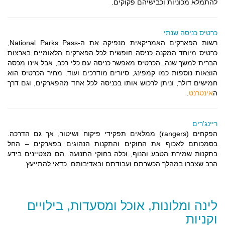
להתמלא מכוניות וכבישיהם פקוקים.
כרטיס כניסה שנתי
רשות הפארקים האמריקאית מנפיקה את ה-National Parks Pass,
כרטיס מיוחד המקנה כניסה חופשית לכל הפארקים הלאומיים בארצות
הברית למשך שנה. הכרטיס מאפשר כניסה עם כלי רכב, אבל אינו מכסה
הוצאות נוספות כמו קמפינג, סיורים מודרכים ועוד. מחיר הכרטיס הוא
חמישים דולר, וניתן לרכוש אותו בכניסה לכל אחד מהפארקים, וגם דרך
ה
אינטרנט
.
ריינג'רים
הפקחים (rangers) ממלאים תפקידי פיקוח ושיטור, אך גם הדרכה.
בסמכותם לאכוף את החוקים והתקנות הנהוגים בפארקים – החל
בתקנות שמירת הטבע והנוף, וכלה בחוקי התנועה. הם מצטיינים בידע
הרב שצברו במהלך הכשרתם ועבודתם ובאדיבותם. כדאי להתייעץ.
לינה ומלונות, אוכל ומסעדות, בילויים
וקניות