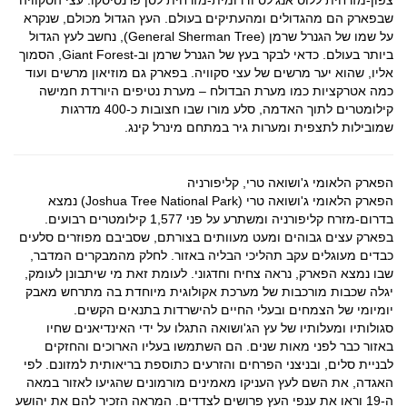
צפון-מזרחית ללוס אנג'לס ודרומית-מזרחית לסן פרנסיסקו. עצי הסקוויה
שבפארק הם מהגדולים ומהעתיקים בעולם. העץ הגדול מכולם, שנקרא
על שמו של הגנרל שרמן (General Sherman Tree), נחשב לעץ הגדול
ביותר בעולם. כדאי לבקר בעץ של הגנרל שרמן וב-Giant Forest, הסמוך
אליו, שהוא יער מרשים של עצי סקוויה. בפארק גם מוזיאון מרשים ועוד
כמה אטרקציות כמו מערת הבדולח – מערת נטיפים היורדת חמישה
קילומטרים לתוך האדמה, סלע מורו שבו חצובות כ-400 מדרגות
שמובילות לתצפית ומערות גיר במתחם מינרל קינג.
הפארק הלאומי ג'ושואה טרי, קליפורניה
הפארק הלאומי ג'ושואה טרי (Joshua Tree National Park) נמצא
בדרום-מזרח קליפורניה ומשתרע על פני 1,577 קילומטרים רבועים.
בפארק עצים גבוהים ומעט מעוותים בצורתם, שסביבם מפוזרים סלעים
כבדים מעוגלים עקב תהליכי הבליה באזור. לחלק מהמבקרים המדבר,
שבו נמצא הפארק, נראה צחיח וחדגוני. לעומת זאת מי שיתבונן לעומק,
יגלה שכבות מורכבות של מערכת אקולוגית מיוחדת בה מתרחש מאבק
יומיומי של הצמחים ובעלי החיים להישרדות בתנאים הקשים.
סגולותיו ומעלותיו של עץ הג'ושואה התגלו על ידי האינדיאנים שחיו
באזור כבר לפני מאות שנים. הם השתמשו בעליו הארוכים והחזקים
לבניית סלים, ובניצני הפרחים והזרעים כתוספת בריאותית למזונם. לפי
האגדה, את השם לעץ העניקו מאמינים מורמונים שהגיעו לאזור במאה
ה-19 וראו את ענפי העץ פרושים לצדדים. המראה הזכיר להם את יהושע