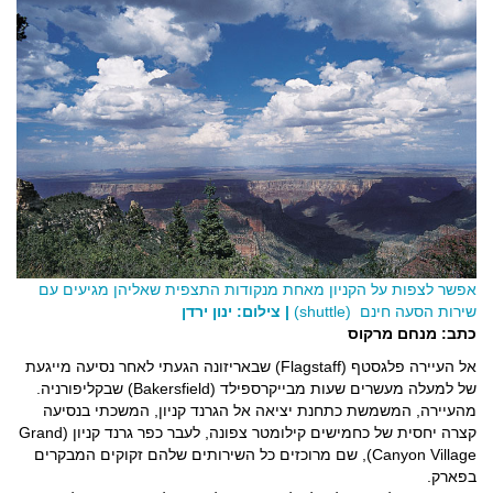
אפשר לצפות על הקניון מאחת מנקודות התצפית שאליהן מגיעים עם
שירות הסעה חינם (shuttle)
| צילום: ינון ירדן
כתב: מנחם מרקוס
אל העיירה פלגסטף (Flagstaff) שבאריזונה הגעתי לאחר נסיעה מייגעת
של למעלה מעשרים שעות מבייקרספילד (Bakersfield) שבקליפורניה.
מהעיירה, המשמשת כתחנת יציאה אל הגרנד קניון, המשכתי בנסיעה
קצרה יחסית של כחמישים קילומטר צפונה, לעבר כפר גרנד קניון (Grand
Canyon Village), שם מרוכזים כל השירותים שלהם זקוקים המבקרים
בפארק.