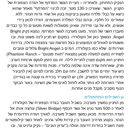
הנקיק התחתון, ולאחריה – חציית הגשר המרחף אל הגדה הצפונית של
הקניון. הגשר, שאורכו כ-130 מטר, זכה לכינוי "המרחף" מאחר שהוא
נישא על כבלי פלדה ומעוגן ביציקות בטון אל שתי גדות הנהר, ללא
עמודים. כל חלקיו, ובהם כבלי הפלדה העצומים, הורדו לכאן בידי
אנשים, ולא על גבי פרדות, שאינן מסוגלות לשאת מטענים כל כך כבדים.
מעברו השני של הנהר, מעט מערבה לגשר המרחף, נמצא נקיק Bright
Angel, הנשפך כאן אל הקולורדו. במקום יש חניון לינה פשוט ונוח, ובו
משטחים לאוהלים המוצנעים בצל חורשת עצי צפצפה גדולה, ברזיות
ושירותים. שלא כמו בקולורדו, המים ב-Bright Angel צלולים וטובים
לשתייה (מעט למעלה מכאן נמצאת "חוות פנטום" – Phantom Ranch).
החניון הוא מקום מצוין לחניית לילה. זה גם הזמן לטקס ארוחת הערב:
מרק, שארוחת שדה אינה שלמה בלעדיו, מנות מדודות של גבינה ונקניק
(יש עוד יומיים וצריך לחשב), ותה עם חלב מרוכז לסיום (אין להבעיר
מדורה בתחומי הפארק, ולכן יש להצטייד בכירת גז קטנה או בגזייה).
אחרי הארוחה לא נותר אלא לזחול לֵאים אל שק השינה. באור הבוקר
הנוף מסביב מקבל פנים אחרות.
גן השבילים המתפצלים
מן החניון נמשיך מערבה, בשביל העובר בגדה הצפונית של הקולורדו.
לאחר כ-500 מטר נגיע אל גשר הכסף (Silver Bridge) ונחצה אותו אל
הגדה הדרומית. מכאן נמשך השביל מערבה, לאורך הגדה הדרומית של
הנהר, בקטע מרהיב העובר בין קירות סלעי גרניט. לאחר כשני קילומטרים
פונה השביל בחדות דרומה ועולה ב"ערוץ הגנים" – נקיק גרניט צר, ובו