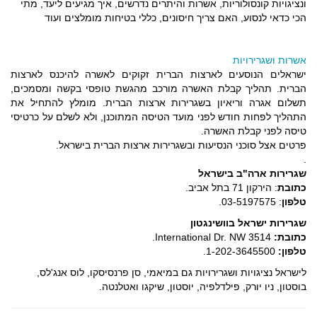
ונציגויות קונסולוריות, אשרות והיתרים נדרשים, איך מגיעים ליעד, מתי
הכי כדאי לנסוע, האם צריך חיסונים, כללי בטיחות מומלצים ועוד
אשרות ושגרירויות
ישראלים הנוסעים לארצות הברית זקוקים לאשרה להיכנס לארצות
הברית. תהליך קבלת האשרה מורכב מהגשת טופסי בקשה ומסמכים,
תשלום אגרה וריאיון בשגרירות ארצות הברית. מומלץ להתחיל את
התהליך לפחות חודש לפני מועד הטיסה המתוכנן, ולא לשלם על כרטיסי
טיסה לפני קבלת האשרה.
פרטים אצל סוכני הנסיעות ובשגרירות ארצות הברית בישראל.
.
שגרירות ארה"ב בישראל
כתובת
: הירקון 71 בתל אביב.
טלפון
: 03-5197575.
שגרירות ישראל בוושינגטון
כתובת:
3514 International Dr. NW.
טלפון:
1-202-3645500.
לישראל נציגויות ושגרירויות גם במיאמי, סן פרנסיסקו, לוס אנג'לס,
בוסטון, ניו יורק, פילדלפיה, יוסטון, שיקגו ואטלנטה.