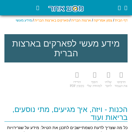
דף הבית
/
צפון אמריקה
/
ארצות הברית
/
פארקים בארצות הברית
/
מידע מעשי
מידע מעשי לפארקים בארצות
הברית
הדפיסו
שלחו
הוסף
הורידו
את העמוד
לחבר
למזוודה שלי
כקובץ PDF
הכנות - ויזה, איך מגיעים, מתי נוסעים,
בריאות ועוד
כל מה שצריך לדעת כשמתיישבים לתכנן את הטיול: מידע על שגרירויות