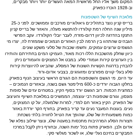
המקום משך אליו החל מראשית המאה העשרים יותר ויותר מבקרים,
וב-1928 הוכרז כפארק.
מלאכת השיוף של השטפונות
ברייס קניון נוצר בתהליכים גיאולוגיים מורכבים וממושכים. לפני כ-25
מיליון שנה החלה רמת קולורדו להתנשא מעלה, והאזור של ברייס קניון
התנקז בהדרגה לכיוון דרום-מזרח, לעבר יובלי הקולורדו. עקב הפרשי
הגבהים שהתהוו בין הרמה לבין האזורים הנמוכים שממזרח לה, יצרו מי
הגשמים ערוצים עמוקים, וחשפו שכבות של סלעי משקע שונים.
כיוון שחלק מהשכבות הללו רכות מאוד, העמיקו המים בחתירתם והותירו
בין הערוצים קירות ועמודי סלע. במבט אל המצוקים והעמודים ניתן
להבחין בדרגות הקשיות השונות של המסלע, שהביאו להיווצרות קירות
סלע בעלי קווים מפורצים ומזוגזגים, בצבעי אדום-ורוד.
עד היום, מי הגשם והשטפונות הם הגורם הראשי בעיצוב הנוף בפארק.
בחלקו הגבוה יורדים כ-600 מילימטר גשם בשנה, ובאזורים הנמוכים –
כמחצית הכמות. רוב הגשם יורד בסוף הקיץ, במטחים עזים של סופות
מונסון, וגורם שטפונות רבי עוצמה, הממשיכים במלאכת השיוף והעיצוב
של הפארק. הקיץ באזור חם למדי, למרות שלמעלה, על קו המצוקים,
נעים. בעונות המעבר נעים עד קריר בפארק. בחורף הקר יורדת באזור
כמות משמעותית של שלג, שהופך את הטיול לחוויה בלתי נשכחת:
תצורות הסלע המרהיבות מתכסות במעטה שלג, ונוצר שילוב נפלא של
אדום ולבן. הפארק פתוח בכל ימות השנה, ובחורף ניתן לקבל במרכז
המבקרים בחינם נעלי שלג, או לשכור מגלשי סקי.