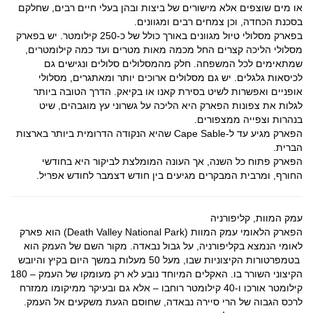
או מים שוצפים אלא מישורים של ביצות ובהן בעלי חיים רבים, שחלקם
בסכנת הכחדה, וכן צמחים רבים ומגוונים.
בפארק מסלולי טיול מגוונים באורך כולל של כ-250 קילומטר. יש בפארק
מסלולי הליכה קצרים החל מכמה מאות מטרים ועד כמה קילומטרים,
שמתאימים לכל המשפחה. חלק מהמסלולים סלולים ונגישים גם
לכיסאות גלגלים. יש גם מסלולים ארוכים יותר ומאתגרים, מסלולי
אופניים ואפשרות לשיט בסירת קאנו או בקיאק. הדרך הטובה ביותר
לגלות את צפונות הפארק היא הליכה על גשרוני עץ מוגבהים, שיט
בנהרות וצפייה ממצפורים.
הפארק מגיע עד ל-Cape Sable שהיא הנקודה הדרומית ביותר בארצות
הברית.
הפארק פתוח כל השנה, אך העונה המומלצת לביקור היא בחודשי
החורף, ומרבית המבקרים מגיעים בין חודש דצמבר לחודש אפריל.
עמק המוות, קליפורניה
הפארק הלאומי עמק המוות (Death Valley National Park) הוא פארק
לאומי הנמצא בקליפורניה, על גבול נבאדה. מקור השם של העמק הוא
בטמפרטורות הקיצוניות שבו, מעל 50 מעלות במשך היום בקיץ והיובש
הקיצוני השורר בו. האקלים המיוחד נובע לא רק מעומקו של העמק – 180
קילומטר אורכו ו-40 קילומטר רוחבו – אלא גם ובעיקר ממיקומו ממזרח
לרכס הגבוה של הרי סיירה נבאדה, שחוסם הגעת משקעים אל העמק.