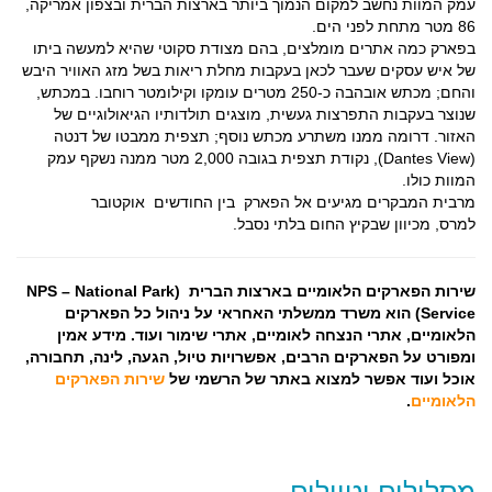
עמק המוות נחשב למקום הנמוך ביותר בארצות הברית ובצפון אמריקה,
86 מטר מתחת לפני הים.
בפארק כמה אתרים מומלצים, בהם מצודת סקוטי שהיא למעשה ביתו
של איש עסקים שעבר לכאן בעקבות מחלת ריאות בשל מזג האוויר היבש
והחם; מכתש אובהבה כ-250 מטרים עומקו וקילומטר רוחבו. במכתש,
שנוצר בעקבות התפרצות געשית, מוצגים תולדותיו הגיאולוגיים של
האזור. דרומה ממנו משתרע מכתש נוסף; תצפית ממבטו של דנטה
(Dantes View), נקודת תצפית בגובה 2,000 מטר ממנה נשקף עמק
המוות כולו.
מרבית המבקרים מגיעים אל הפארק בין החודשים אוקטובר
למרס, מכיוון שבקיץ החום בלתי נסבל.
שירות הפארקים הלאומיים בארצות הברית (NPS – National Park
Service) הוא משרד ממשלתי האחראי על ניהול כל הפארקים
הלאומיים, אתרי הנצחה לאומיים, אתרי שימור ועוד. מידע אמין
ומפורט על הפארקים הרבים, אפשרויות טיול, הגעה, לינה, תחבורה,
אוכל ועוד אפשר למצוא באתר של הרשמי של
שירות הפארקים
הלאומיים
.