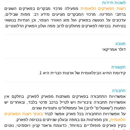
לשכות תיירות
רשות הפארקים הלאומית
מפעילה מרכזי מבקרים בפארקים השונים
ברחבי המדינה. מרכזי המבקרים מציעים מידע רב: מפות שבילים,
עדכונים על הנעשה בפארק ועל מזג האוויר הצפוי, וכן הנחיות בנושאי
בטיחות. בכניסה לפארקים מחולקים לרוב מפה ועלון הפארק הרלוונטיים.
מטבע
דולר אמריקאי
תקשורת
קידומת החיוג הבינלאומית של ארצות הברית היא 1.
תחבורה
אפשרויות התחבורה בפארקים משתנות מפארק לפארק. בחלקם אין
אפשרויות תחבורה ציבוריות ויש לטייל ברכב פרטי בלבד, ובאחרים יש
הסעות ("שאטלים" לרוב) אל וממסלולים ותצפיות שונים.
על אפשרויות התחבורה בכל פארק אפשר לברר
באתר רשות הפארקים
הלאומית
, והן מפורטות גם במפה ובעלון שניתנים בכניסה לפארק.
בקיץ פארקים פופולריים במיוחד, כדוגמת גראנד קניון ויוסמיטי, נוטים