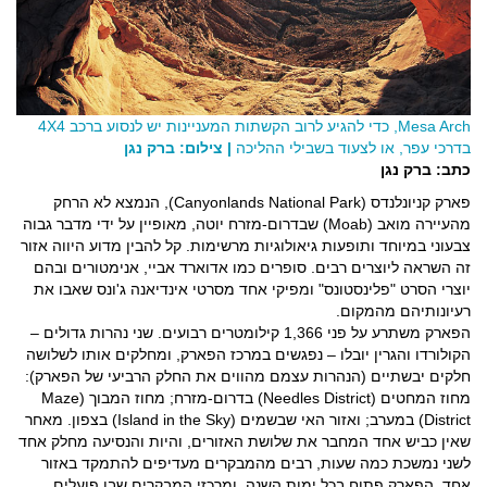
Mesa Arch, כדי להגיע לרוב הקשתות המעניינות יש לנסוע ברכב 4X4
בדרכי עפר, או לצעוד בשבילי ההליכה
| צילום: ברק נגן
כתב: ברק נגן
פארק קניונלנדס (Canyonlands National Park), הנמצא לא הרחק
מהעיירה מואב (Moab) שבדרום-מזרח יוטה, מאופיין על ידי מדבר גבוה
צבעוני במיוחד ותופעות גיאולוגיות מרשימות. קל להבין מדוע היווה אזור
זה השראה ליוצרים רבים. סופרים כמו אדוארד אביי, אנימטורים ובהם
יוצרי הסרט "פלינסטונס" ומפיקי אחד מסרטי אינדיאנה ג'ונס שאבו את
רעיונותיהם מהמקום.
הפארק משתרע על פני 1,366 קילומטרים רבועים. שני נהרות גדולים –
הקולורדו והגרין יובלו – נפגשים במרכז הפארק, ומחלקים אותו לשלושה
חלקים יבשתיים (הנהרות עצמם מהווים את החלק הרביעי של הפארק):
מחוז המחטים (Needles District) בדרום-מזרח; מחוז המבוך (Maze
District) במערב; ואזור האי שבשמים (Island in the Sky) בצפון. מאחר
שאין כביש אחד המחבר את שלושת האזורים, והיות והנסיעה מחלק אחד
לשני נמשכת כמה שעות, רבים מהמבקרים מעדיפים להתמקד באזור
אחד. הפארק פתוח בכל ימות השנה, ומרכזי המבקרים שבו פועלים