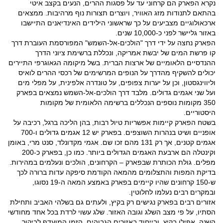
נקרא הפארק הם קרחוני עד על פסגות ההרים, הנעים בקצב איטי
בהתאם לתנודות מזג האוויר, ויוצרים תצורות נוף מרהיבות. ממצאים
ארכאולוגיים מצביעים על כך שראשוני הילידים האינדיאנים התיישבו
באזור גליישר לפני כ-10,000 שנים.
הפארק נחצה על ידי דרך "הולכים-אל-השמש" המפורסמת העוברת דרך
קו פרשת המים של יבשת אמריקה, ונכללת ברשימת ציוני הדרך
ההנדסיים הלאומיים של ארצות הברית. בשל מיקומה הגאוגרפי התיירים
יכולים להשקיף מהדרך על הנופים המרשימים של רכסי ההרים לואיס
וליווינגסטון, וכן על יערות צפופים, על טונדרה אלפינית, על מפלי מים
ועל שני אגמים גדולים. מלבד דרך הולכים-אל-השמש נמצאים בפארק
350 מקומות נוספים הנכללים ברשימה הלאומית של מקומות
היסטוריים.
בשטח הפארק קיימות אפשריות טיול רבות, בהן הליכה ברגל, רכיבה על
אופניים ושיט בנהרות השוצפים. בפארק יש 12 אגמים גדולים ו-700
אגמים קטנים, אך רק 131 מהם זכו שם. אגמי מקדונלד, סנט מרי, באומן
וקינטלה הם ארבעת האגמים הגדולים ביותר. כמו כן, בפארק כ-200
מפלים. גולת הכותרת שבפארק – הקרחונים, הולכים ונעלמים במהירות.
בדיקת המפות והתצלומים מהמאה הקודמת סיפקה עדות ברורה לכך
ש-150 קרחונים שהיו קיימים בפארק באמצע המאה ה-19 נסוגו,
ובמקרים רבים נעלמו לחלוטין.
אזורים רבים בפארק נגישים רק בקיץ, ולעתים גם בשלהי האביב ותחילת
הסתיו, על פי מצב השלג וגובה האזור. שלג עשוי לרדת בכל אחד מחודשי
השנה, אפילו בקיץ, ובייחוד באזורים הגבוהים. הזמן המועדף לביקור