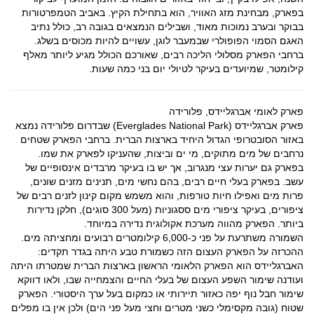
בפארק, מבחינת מזג האוויר, הוא בתחילת הקיץ. באביב הטמפרטורות
בבוקר ובערב נמוכות מאוד, ושבילים הנמצאים בגובה רב, כולל נתיב
האגם הסמוי הפופולרי שבמעבר לוגן, עשויים להיות מכוסים בשלג.
ברחבי הפארק מסלולי הליכה רבים, שאורכם הכולל מגיע ליותר מאלף
קילומטר, שמיועדים בעיקר לטיולי יום בני כמה שעות.
פארק לאומי אברגליידס, פלורידה
פארק אברגליידס (Everglades National Park) שבדרום פלורידה נמצא
באזור הסובטרופי הגדול היחיד בארצות הברית. ברחבי הפארק שטחים
נרחבים של מים מתוקים, מי ים וביצות, שהעניקו לפארק את שמו.
בפארק גם יערות עצי מנגרוב, אך יש בו בעיקר מרבדים אינסופיים של
עשב. בפארק בעלי חיים רבים, בהם נחשי מים, תנינים מזנים שונים,
פרות מים ואפילו חיות טורפות, והוא משמש מקום קינון לזנים רבים של
ציפורים, בעיקר ציפורי מים ססגוניות (מעל 300 סוגים), חלקן נדירות
ביותר. הפארק מהווה מערכת אקולוגית נדירה במיוחד.
השמורה משתרעת על פני כ-6,000 קילומטרים רבועים ומחציתה מים.
ההכרזה על הפארק העצום הזה כשמורת טבע היתה בגדר תקדים:
האברגליידס הוא הפארק הלאומי הראשון בארצות הברית שמטרתו היתה
ועודנה שימור השפע העצום של בעלי החיים והצמחייה שבו, ולאו דווקא
שימור חבל נוף יפה כאזור תיירותי או כמקום בעל ערך היסטורי. הפארק
שטוח (גובה מקסימלי כשני מטרים וחצי מעל פני הים) ולכן אין בו מפלים