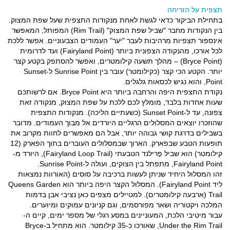
תצפית על הזריחה
בתחילת הביקור כדאי לגשת לאחת מנקודות התצפית שעל שפת המצוק.
בין הנקודות מחבר "שביל שפת המצוק" (Rim Trail) המפותל, המאפשר
אינספור תצפיות מרהיבות לעבר "יער" העמודים הצבעוניים. אפשר ללכת
לכל אורכו, מהנקודה הצפונית ביותר (Fairyland Point) ועד לדרומית
(Bryce Point) – מהלך תשעה קילומטרים, ואפשר להסתפק בקטע קצר
יותר. הקטע הכי קצר (כקילומטר) עובר בין Sunrise Point ל-Sunset
Point, והוא נגיש לכסאות גלגלים.
נקודת התצפית היפה והרחבה ביותר היא Bryce Point. אם לרשותכם
שעות אחדות בלבד, מומלץ לכם ללכת על שפת המצוק, מנקודה זאת
צפונה, עד ל-Sunset Point (כשעתיים הליכה). מנקודות התצפית
שהוזכרו יוצאים המסלולים הרגליים היורדים אל מבוך העמודים. מדובר
בשבילים בדרגת קושי גבוהה יותר, אבל הם מאפשרים לחוות מקרוב את
תופעות הטבע שבפארק. הארוך שבמסלולים העוברים בתוך הפארק (12
קילומטר) הוא שביל פֶרילנד הטבעתי (Fairyland Loop Trail), היורד מ-
Fairyland Point, מתפתל בין הצוקים, ועולה ל-Sunrise Point.
זהו המסלול היחיד שניתן לעשות ברכיבה על סוסים (האורוות נמצאות
ליד Fairyland Point). המסלול הקצר היפה ביותר הוא Queens Garden
Trail (ארבעה קילומטרים). למטיילים מצפים כאן נציבי אבן בדמות
המלכה ויקטוריה ושאר מפורסמים, וגם קניונים עמוקים ומיוערים.
עבור מיטיבי הלכת, המעוניינים במסע רגלי של מספר ימים, קיים ה-
Under the Rim Trail, שאורכו כ-35 קילומטר. הוא מתחיל ב-Bryce