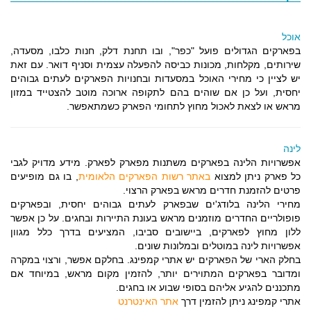
אוכל
בפארקים הגדולים פועל "כפר", ובו תחנת דלק, חנות כלבו, מסעדה,
שירותים, מקלחות, מכונות כביסה להפעלה עצמית וסניף דואר. עם זאת
יש לציין כי מחירי האוכל במסעדות ובחנויות הפארקים לעתים גבוהים
יחסית, ועל כן אם שוהים בהם לתקופה ארוכה מוטב להצטייד במזון
מראש או לצאת לאכול מחוץ לתחומי הפארק כשמתאפשר.
לינה
אפשרויות הלינה בפארקים משתנות מפארק לפארק. מידע מדויק לגבי
כל פארק ניתן למצוא
באתר רשות הפארקים הלאומית
, בו גם מופיעים
פרטים להזמנת חדרים מראש בפארק הרצוי.
מחירי הלינה בלודג'ים שבפארק לעתים גבוהים יחסית, ובפארקים
פופולריים החדרים מוזמנים מראש בעונת התיירות ובחגים. על כן אפשר
ללון מחוץ לפארקים, ביישובים סביבו, המציעים בדרך כלל מגוון
אפשרויות לינה במוטלים ובמלונות שונים.
בחלק הארי של הפארקים יש אתרי קמפינג. בחלקם אפשר, ורצוי במקרה
ומדובר בפארקים המתוירים יותר, להזמין מקום מראש, במיוחד אם
מתכננים להגיע אליהם בסופי שבוע או בחגים.
אתרי קמפינג ניתן להזמין דרך
אתר האינטרנט