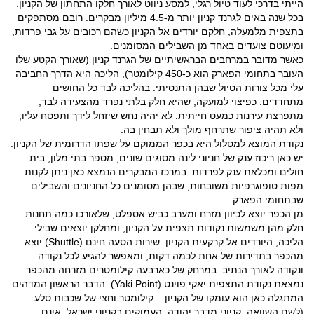
הייתי בדרכי לעוד טיול רגלי, למסע ניווט לאורך חלקו התחתון של הקניון.
בכל שנה באים לגרנד קניון יותר מ-4.5 מיליון מבקרים. רובם מסתפקים
בתצפית מלמעלה, חלקם יורדים אל הקניון כשהם רכובים על גבי פרדות,
ומיעוטם צועדים באחד מן השבילים המסומנים.
כאשר מדובר במרחבים הבראשיתיים של הגרנד קניון (שאורך הקטע שלו
העובר בתחומי הפארק הוא כ-450 קילומטר), הליכה היא הדרך החביבה
עלי מכל צורות הטיול שבהן התנסיתי. בהליכה לבד כל החושים
מתחדדים. כפיצוי למועקה, שהיא חלק בלתי נפרד מהצעידה לבד,
מתפרצת עירנות כמעט חייתית. לא יהיה נחש שיזחל לידך ותפסח עליו,
ולא תהיה ציפור שתרחף מולך ולא תבחין בה.
נקודת המוצא למסלול היא בכפר הממוקם על שפתו הדרומית של הקניון.
יש כאן ריכוז ענק של חניוני לינה מסוגים שונים, מספר בתי מלון, בית
חולים ומכלאת ענק לפרדות. במרכז המבקרים הנמצא כאן ניתן לקנות
מפות טופוגרפיות משובחות, שבהן מסומנים כל החניונים והשבילים
שבתחומי הפארק.
מן הכפר יוצא לכיוון מזרח ומערב כביש אספלט, שלאורכו כמה תחנות.
חלק מהן משמשות נקודות תצפית על הקניון, ומחלקן יוצאים שבילי
הליכה, היורדים אל קרקעית הקניון. שירות הסעה חינם (Shuttle) יוצא
מהכפר בתדירות של אחת לכמה דקות, ומאפשר להגיע לכל נקודה
ונקודה לאורך הנתיב. במרחק של כארבעה קילומטרים מזרחה מהכפר
נמצאת נקודת התצפית יאקי פוינט (Yaki Point). הדבר הראשון המדהים
המתגלה כאן הוא עומקו של הקניון – קילומטר וחצי של שכבות סלע
(לשם השוואה, קניוני מדבר יהודה, העמוקים בקניוני ישראל, אינם