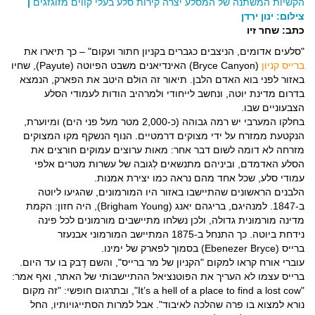
הקשיות המשתנה של המסלע יצרה קירות סלע בעלי קווים מזוגזגים
|
צילום: ינון ירדן
כתב: שחר זיו
"סלעים אדומים, הניצבים כגברים בקניון חתור ועקום" – כך תיארו את
ברייס קניון
(Bryce Canyon) האינדיאנים משבט הפיוטה (Payute), שחיו
באזור לפני בוא האדם הלבן. תיאור זה הולם היטב את הפארק, הנמצא
בדרום מדינת יוטה, ונחשב לייחודי ולמרהיב הודות לעמודי הסלע
הצבעוניים שבו.
בחלקו המערבי יש רמה גבוהה (כ-2,000 מטר מעל פני הים) ומיוערת,
הנקטעת ממזרח על ידי מצוקים דרמטיים. הנוף הנשקף מקו המצוקים
מזרחה לא דומה לשום דבר אחר: מאות ערוצים עמוקים חורצים את
הסלע האדמדם, וביניהם מתנשאים לְגובה של עשרות מטרים אלפי
עמודי סלע, שכל אחד מהם נראה כמו יצירת אמנות.
הלבנים הראשונים שהתיישבו באזור היו המורמונים, שהגיעו ליוטה
ב-1847. למנהיגם, בריגהם יאנג (Brigham Young), היה חזון: הקמת
מדינה מורמונית גדולה, ולכן נשלחו מתיישבים מורמונים לכל פינה
נידחת ביוטה. כך התנחל ב-1875 המתיישב המורמוני אבנעזר
ברייס (Ebenezer Bryce) בסמוך לפארק של ימינו.
עוברי אורח קראו למקום "הקניון של מר ברייס", והשם דָבק בו עד היום.
ברייס עצמו לא העריך את הפוטנציאל ההתיישבותי של האתר, ואף אמר:
"It’s a hell of a place to find a lost cow", ובתרגום חופשי: "זה מקום
נורא למצוא בו פרה שהלכה לאיבוד". אבל למרות הסתייגויותיו, החל