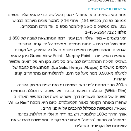
טלפון
: 1-435-259411
אי שטוח וראשו בשמים
מחוז האי בשמים הוא הפופולרי מבין השלושה. כדי להגיע אליו, נוסעים
ממואב צפונה, בכביש 191, ואחרי 16 קילומטר פונים מערבה בכביש
313, שבו ממשיכים כ-35 קילומטר נוספים, עד מרכז המבקרים.
טלפון:
1-435-2594712
האי בשמים – מעין שולחן אבן ענקי, רמה המתנשאת לגובה של 1,850
מטר מעל פני הים – תחום ממזרח וממערב על ידי קניוני הנהרות
הגדולים, וממנו נשקפת תצפית פנורמית על כל הפארק. אל נקודות
התצפית העיקריות – Murphy Point ו-Grand View Point ניתן להגיע
בשבילי הליכה המתחברים לכבישים סלולים. בקו האופק רואים שלושה
רכסים מושלגים (La Sals, Henrys, Abajos), המתנשאים לגובה של
למעלה מ-3,500 מטר מעל פני הים, ולמרגלותיהם מתחתרים קניוני
הנהרות.
כ-300 מטר מתחת לפני האי בשמים נמצאת שפת המצוק הלבנה
(White Rim), הבולטת בצבעה הבהיר. על השפה הזו נסללה במחצית
השנייה של המאה העשרים דרך, אשר שימשה את מחפשי האורניום
שחפרו באותה תקופה באזור הקניונלנדס. כיום היא מכונה "White Rim
Road", ומשמשת כמסלול לרוכבים על אופני הרים.
אורך הדרך כ-160 קילומטר, ויש בה ירידות ועליות תלולות. נסיעה
במסלול זה מהווה "בריחה" מהמוני המבקרים, ומאפשרת להרגיש את
עוצמתם של הקניונים הגדולים.