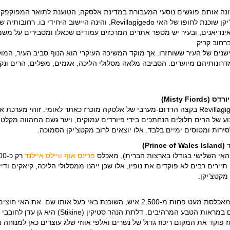
נה אותם פוגשים נוסעי המעבורת במדינת אלסקה, הטוענת לתואר המפוקפק 
הגשומה באלסקה". קטצ'יקן שוכנת לחופו של האי Revillagigedo, והינה היישוב היחידי בו. ר
ינדיאנים, ובעיר יש מספר אתרים המרכזים עמודים שכאלו ומסבירים על משמ
ברחוב קריק
תיה הישנים של העיר ששוחזרו. אך מוקד המשיכה העיקרי הוא הנוף סביב העיר, המ
רונותיהם מיוערים. הסביבה מלאה מסלולי הליכה, אגמים, מפלים, הרים ונקו
Misty Fi)
אזור החוף מול האי Revillagigedo בקצה הדרום-מערבי של אלסקה מוכרז כאתר לאומי. זוהי מערכת
ילומטר רבוע של הרים תלולים הנחתכים בידי פיורדים עמוקים, ויער גשם המהווה מקל
סירות ומטוסים ימיים בלבד. אלו יוצאים לרוב מקטצ'יקן הסמוכה.
Pri)
האי השלישי בגודלו בארצות הברית), מאכלס
פרינס אוף וויילס איילנד
ירים רבים לא פוקדים את נופיו, אלו שכן ייהנו ממסלולי הליכה, קיאקים ודייג
מקטצ'יקן.
היא עיירה קטנה, המאכלסת מעט פחות מ-2,500 איש, השוכנת באי בעל אותו שם. את האי
הליכה מצוינים המסיירים במראות הטבע המרהיבים. דלתת הנהר סטיקין (Stikine)
 פוקד את המקום ריכוז גדול של נשרים ואלפי אווזי שלג עוצרים כאן למנוחה 