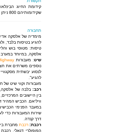
תקשורת
שקידומותיהם 800 ניתן להתקשר רק מצפון אמריקה עצמה.
תחבורה
מימדיה של אלסקה אדירים
להגיע בטיסות בלבד, ולא
טיסות: מטוסי בוש והל
אלסקה, במיוחד במערב ה
שיט
: מעבורות
Highway
נוספים משרתים את חצי 
להגיע".
מעבורות וקווי שיט של ח
רכב:
בלבה של אלסקה, ב
בין היישובים המרכזיים,
וויליאם. הכביש המהיר ד
במעבר הפנימי הכבישים
שירות המעבורות כדי לע
דרך קנדה.
רכבת:
רכבת
הפופולרי דנאלי. רכבת 