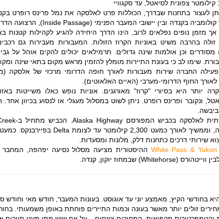
סקה. ניתן לעצור בתחנות שבדרך, הכוללות פרט לאלסקה את נמל פרינס רופרט בק
עובר לאורך חופי בריטיש קולומביה בקנדה ובין יישובי המעבר הפ
ך מזמן נופים נפלאים לרוב, הינו הדרך היחידה להגיע לקהילות קטנות בא
 זולה בהרבה משיט באוניות הקרוז הזולות. המעבורות מעבירות גם רכבים 
מסודרים וכן אולמות שינה גדולים. תרמילאים יכולים להקים אוהל על גבי 
. שימו לב כי בעונת התיירות מומלץ להזמין מראש מקום בתאי שינה ומקום
עילה החברה שירות מעבורות לאורך חופה הדרומי מרכזי של אלסקה (מי
כן לאורך החוף הדרומי-מערבי (האיים האלאוטים).
רה יותר היא בסיורי "קרוז" מאורגנים. אוניות נופש כאלו משייטות באזו
ל, ונקובר ופרינס רופרט. ניתן לשוט במסלול מעגלי או לנסוע בכיוון אחד. ח
ביבשה.
אפשר לנסוע יבשתית לאלסקה בכב
בבריטיש קולומביה, קנדה, וממשיך לאורך כמעט 2,300 קילומטר עד לצ
וא שירותי דרכים כתחנות דלק, מלונות ומסעדות.
White Pass & Yukon 
ההיסטורית מציעה מסלול נסיעה יפהפה, המחבר בין
Whit) שבמחוז יוקון, קנדה.
יא בחודשי הקיץ, מאמצע יוני עד אוגוסט. בעונות המעבר, חודש מאי וחודש 
חירים זולים יותר מאשר בעונה וכמות התיירים פוחתת באופן משמעותי. בחור
והטמפרטורות מקפיאות, המחירים צונחים – על אף שיש מתי מעט תיירים א