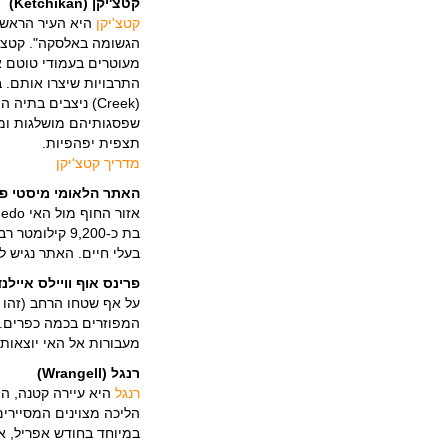
קטצ'יקן (Ketchikan)
קטצ'יקן
היא העיר הראשו
מעוטרים בעמודי טוטם א
התרבויות שיצרו אותם. 
(Creek) ניצבים ב
שפסגותיהם מושלגות ומד
תצפית יפהפיות.
מדריך קטצ'יקן
האתר הלאומי מיסטי פיורדס (ords
בת כ-9,200 ק
בעלי חיים. האתר נגיש ל
פרינס אוף וויילס איילנד (nce of Wales Island
על אף שטחו הרחב (זהו 
המפוזרים בכמה כפרים. תי
מעבורות אל האי יוצאות 
רנגל (Wrangell)
רנגל
במיוחד בחודש אפריל, אז