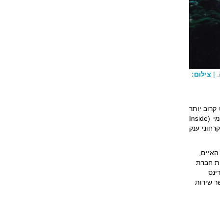
 |
צילום:
קרוב יותר
מרוסקת בחלקה הגדול לשלל פיסות איים. קטע צר זה של דרום-מזרח אלסקה מכונה המעבר הפנימי (Inside
קרחוני ענק
האיים,
ות חברת
רינס
ר שירות