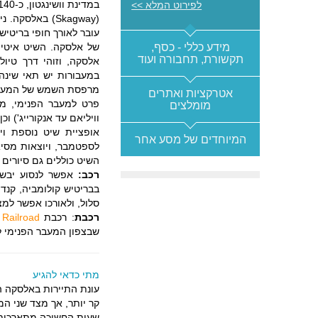
במדינת וושינגטון, כ-140 קילומטר צפונית לסיאטל, עד סקגוויי
לפירוט המלא >>
(Skagway) באל
מידע כללי - כסף,
של אלסקה. השיט איטי א
תקשורת, תחבורה ועוד
אלסקה, וזוהי דרך טיול
במעבורות יש תאי שינה 
מרפסת השמש של המעבורת
אטרקציות ואתרים
פרט למעבר הפנימי, מפ
מומלצים
וויליאם עד אנקורייג') ו
אופציית שיט נוספת ויק
המיוחדים של מסע אחר
לספטמבר, ויוצאות מסיאט
השיט כוללים גם סיורים 
רכב:
סלול, ולאורכו אפשר למצ
רכבת
: רכבת
Railroad
שבצפון המעבר הפנימי לבין ווייטהורס (ehorse
מתי כדאי להגיע
עונת התיירות באלסקה ה
קר יותר, אך מצד שני המ
שעות החשיכה מתארכות 