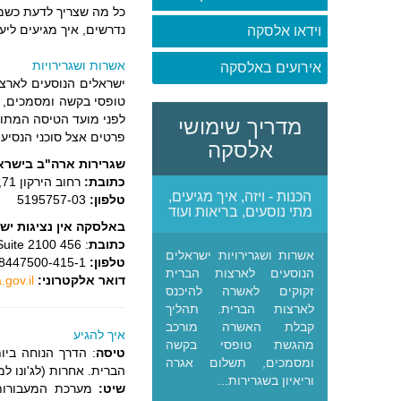
כל מה שצריך לדעת כשמתי
נדרשים, איך מגיעים ליע
וידאו אלסקה
אשרות ושגרירויות
אירועים באלסקה
ישראלים הנוסעים לארצ
טופסי בקשה ומסמכים, ת
לפני מועד הטיסה המתוכ
מדריך שימושי
פרטים אצל סוכני הנסיע
אלסקה
שגרירות ארה"ב בישרא
כתובת:
רחוב הירקון 71, תל אביב.
הכנות - ויזה, איך מגיעים,
טלפון:
5195757-03
מתי נוסעים, בריאות ועוד
באלסקה אין נציגות יש
כתובת
: 456 Montgomery Street, Suite 2100.
אשרות ושגרירויות ישראלים
טלפון:
8447500-415-1
הנוסעים לארצות הברית
דואר אלקטרוני:
gov.il
זקוקים לאשרה להיכנס
לארצות הברית. תהליך
קבלת האשרה מורכב
איך להגיע
מהגשת טופסי בקשה
טיסה
: הדרך הנוחה ביו
ומסמכים, תשלום אגרה
הברית. אחרות (לג'ונו ל
וריאיון בשגרירות...
שיט:
מערכת המעבורו