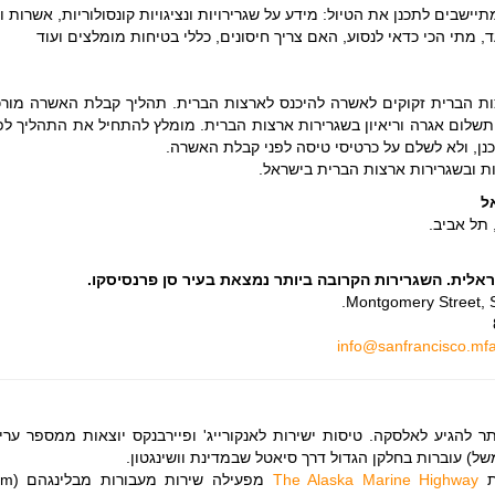
ישבים לתכנן את הטיול: מידע על שגרירויות ונציגויות קונסולוריות, אשרות ו
ד, מתי הכי כדאי לנסוע, האם צריך חיסונים, כללי בטיחות מומלצים ועוד
ות הברית זקוקים לאשרה להיכנס לארצות הברית. תהליך קבלת האשרה מור
שלום אגרה וריאיון בשגרירות ארצות הברית. מומלץ להתחיל את התהליך ל
נן, ולא לשלם על כרטיסי טיסה לפני קבלת האשרה.
ות ובשגרירות ארצות הברית בישראל.
ל
ראלית. השגרירות הקרובה ביותר נמצאת בעיר סן פרנסיסקו.
info@sanfrancisco.mfa.
תר להגיע לאלסקה. טיסות ישירות לאנקורייג' ופיירבנקס יוצאות ממספר ער
משל) עוברות בחלקן הגדול דרך סיאטל שבמדינת וושינגטון.
ת
The Alaska Marine Highway