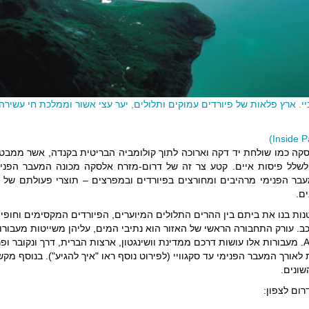
י. ארץ פלאות של פיורדים עמוקים ותלולים, יער עצי אשור וממלכת חי עשירה.
קה כמו שולחת יד דקה וארוכה לתוך קולומביה הבריטית בקנדה, אשר ממבט 
ו של המעבר הפנימי מרהיבים ומחורצים בפיורדים ובמפרצים – תוצרי פעולתם של 
ים.
טנות בנו את ביתם בין ההרים התלולים המיוערים, הפיורדים המקסימים וחופי 
רכב. עורק התחבורה הראשי של האזור הוא נתיבי המים, עליהן משייטות מעבור
Alaska Marine Highway. מעבורות אלו עושות דרכם ממדינת וושינגטון, ארצות הברית, דרך ונקובר ופ
לאורך המעבר הפנימי עד סקגוויי (לפירוט נוסף ראו "איך להגיע"). בנוסף מקש
שונים.
רום לצפון: