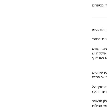
 של ארצות הברית היא 1. קידומת החיוג של אלסקה היא 907. אל מספרים
ילות ניתן
ות ברחבי
מי. קווים
 אלסקה יש
לנסוע יבשתית מסקגוויי אל קנדה וחזרה אל אלסקה או לטוס. לפרטים נוספים על ה-Marine Highway ראו "איך
 עירוניים
יצר פרינס
הסתמך על
ינה, וזאת
 הפארק הלאומי
וש חבילות