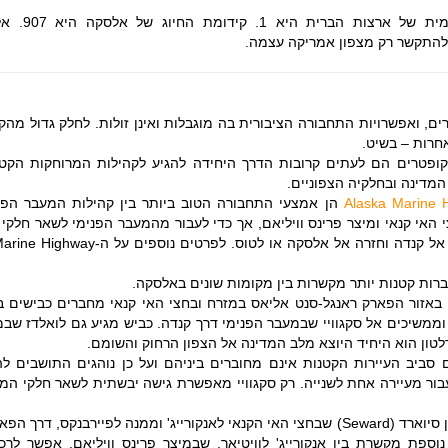
קידומת החיוג הבינלאומית
, ואפשרויות התחבורה הציבורית בה מוגבלות ואינן זולות. לחלק גדול מהקה
חרות – בשיט.
יקופטרים הם לעתים קרובות הדרך היחידה להגיע לקהילות המרוחקות הקטנ
מדינה ובחלקיה הצפוניים.
Alaska Marine 
הן אמצעי התחבורה הטוב ביותר בין קהילות המעבר הפני
האי קנאי ומיצר פרינס וויליאם, אך כדי לעבור מהמעבר הפנימי לשאר חלקי
ברות קטנות יותר מקשרות בין מקומות שונים באלסקה.
אזור הפארק ראנגל-סנט אליאס במזרח ובחצי האי קנאי מחברים כבישים בין
 וממשיכים אל סקגוויי שבמעבר הפנימי דרך קנדה. כביש מגיע גם לואלדז שבמ
לטון הוא היחיד היוצא מלב המדינה אל הצפון הרחוק והשומם.
 סביב העיירות הקטנות אינם מחוברים ביניהם ועל כן נוהגים התושבים ל
בור מעיירה אחת לשנייה. רק סקגוויי מאפשרת גישה יבשתית לשאר חלקי המד
מחברת בין סיוארד (Seward) שבחצי האי הקנאי לאנקורייג' וממנה לפיירבנקס, דרך
נוספת מקשרת בין אנקורייג' לוויטיאר, שבמיצר פרינס וויליאם. אפשר לרכ