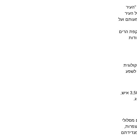
"העיר
חובותיה של העיר
עותם ועל
וקפת הרים
דות
 אקולוגית
ט לשפע
רק כ-3,500 איש,
.
 חוצים מסלולי
 היא גן עדן לחובבי צפרות,
מנדידתם