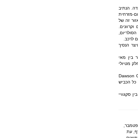
נדה. הנתיב
נימי (Inside Passage), הרצועה הדרום-מזרחית
זור זה של
וקרוונים.
הסולריום,
 לרכב.
צר הנסיך
ר בין מאי
לק מטיולי
יש המפורסם Alaska Highway. הכביש מתחיל ב-Dawson Creek
ומת Delta בפיירבנקס. כמעט כל הכביש
 סקגוויי
ספטמבר,
ף, עת
מיצים